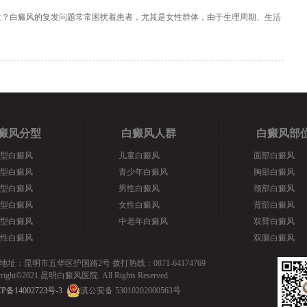
发？白癜风的复发问题常常困扰着患者，尤其是女性群体，由于生理周期、生活
癜风分型
白癜风人群
白癜风部
型白癜风
儿童白癜风
面部白癜风
型白癜风
青少年白癜风
胸部白癜风
型白癜风
男性白癜风
颈部白癜风
型白癜风
女性白癜风
背部白癜风
型白癜风
中老年白癜风
双臂白癜风
性白癜风
双腿白癜风
地址：昆明市五华区护国路2号 拨打热线：0871-64174769
yright©2021 昆明白癜风医院. All Rights Reserved
P备14002723号-3
滇公安备 53010202000563号