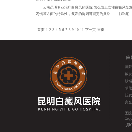
云南昆明专业治疗白癜风的医院-怎么防止女性白癜风复
习惯等方面的特殊性，复发的诱因可能更为复杂。…【
详细
】
首页
1
2
3
4
5
6
7
8
9
10
11
下一页
末页
白
局限
散发
肢端
节段
泛发
完全
医院
Cop
滇IC