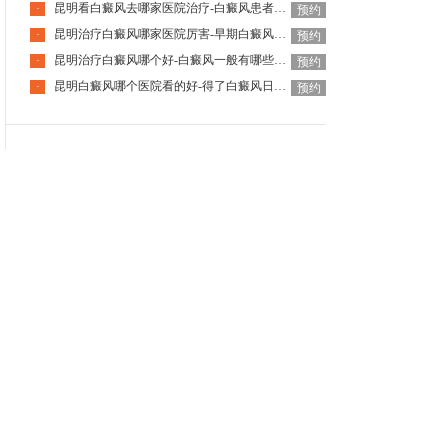
昆明看白癜风去哪家医院治疗-白癜风患者平时哪些护理要注意
·
预约
昆明治疗白癜风哪家医院厉害-早期白癜风该怎么应对呢
·
预约
昆明治疗白癜风哪个好-白癜风一般有哪些症状表现呢
·
预约
昆明白癜风哪个医院看的好-得了白癜风日常该注意些什么
·
预约