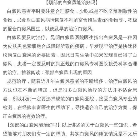
【颈部的白癜风能治好吗】
白癜风患者平时要注意合理膳食，少吃或是不吃辛辣刺激性的
食物，忌食对白癜风病情恢复不利的富含维生素c的食物等，积极
的配合白癜风医生，以便及早的治疗白癜风。
白癜风要及时治疗。
昆明白癜风医院
医生指出白癜风是一种因
为皮肤黑色素细胞合成障碍所致的疾病，早发现早治疗是快速轻
松康复白癜风的必要因素，因此日常生活中如果发现自己得了白
癜风，患者一定要及时的到正规的白癜风专科医院接受科学合理
的治疗。
推荐阅读：
颈部白癜风出现的原因
规范治疗，随着近几年白癜风患者的不断增多，治疗白癜风的
方法也在不断的增加，但是很多
白癜风治疗
的方法并不适合患
者，所以我们一定要选择规范的白癜风医院，接受白癜风专业的
检测，在经验丰富医生的帮助下，寻找适合自己的治疗方案，保
证白癜风的有效治疗。
【颈部的白癜风能治好吗】
以上讲述的关于白癜风一些知识，希
望能够对朋友们有一定的帮助。其实白癜风的康复情况是不太乐