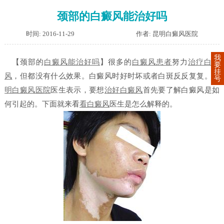
颈部的白癜风能治好吗
时间: 2016-11-29
作者: 昆明白癜风医院
我
【颈部的
白癜风能治好吗
】
很多的
白癜风患者
努力
治疗白癜
要
挂
风
，但都没有什么效果。白癜风时好时坏或者白斑反反复复。
昆
号
明白癜风医院
医生表示，要想
治好白癜风
首先要了解白癜风是如
何引起的。下面就来看
看白癜风
医生是怎么解释的。